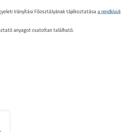
yeleti Irányítási Főosztályának tájékoztatása
a rendkívüli
oztató anyagot csatoltan található.
k