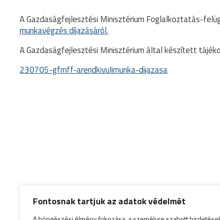
A Gazdaságfejlesztési Minisztérium Foglalkoztatás-felüg
munkavégzés díjazásáról.
A Gazdaságfejlesztési Minisztérium által készített tájék
230705-gfmff-arendkivulimunka-dijazasa
Fontosnak tartjuk az adatok védelmét
A böngészési élmény fokozása, a személyre szabott hirdetése