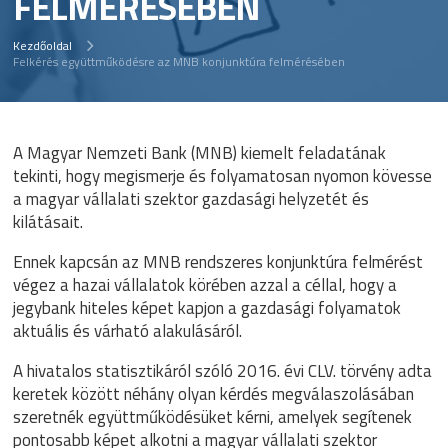
FELMÉRÉSÉBEN
Kezdőoldal
Felkérés együttműködésre az MNB konjunktúra felmérésében
A Magyar Nemzeti Bank (MNB) kiemelt feladatának
tekinti, hogy megismerje és folyamatosan nyomon kövesse
a magyar vállalati szektor gazdasági helyzetét és
kilátásait.
Ennek kapcsán az MNB rendszeres konjunktúra felmérést
végez a hazai vállalatok körében azzal a céllal, hogy a
jegybank hiteles képet kapjon a gazdasági folyamatok
aktuális és várható alakulásáról.
A hivatalos statisztikáról szóló 2016. évi CLV. törvény adta
keretek között néhány olyan kérdés megválaszolásában
szeretnék együttműködésüket kérni, amelyek segítenek
pontosabb képet alkotni a magyar vállalati szektor