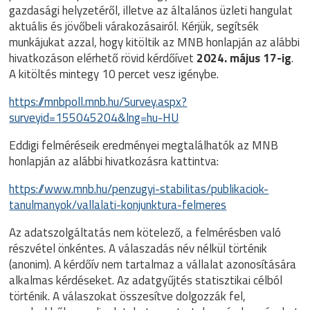
gazdasági helyzetéről, illetve az általános üzleti hangulat
aktuális és jövőbeli várakozásairól. Kérjük, segítsék
munkájukat azzal, hogy kitöltik az MNB honlapján az alábbi
hivatkozáson elérhető rövid kérdőívet
2024. május 17-ig
.
A kitöltés mintegy 10 percet vesz igénybe.
https://mnbpoll.mnb.hu/Survey.aspx?
surveyid=155045204&lng=hu-HU
Eddigi felméréseik eredményei megtalálhatók az MNB
honlapján az alábbi hivatkozásra kattintva:
https://www.mnb.hu/penzugyi-stabilitas/publikaciok-
tanulmanyok/vallalati-konjunktura-felmeres
Az adatszolgáltatás nem kötelező, a felmérésben való
részvétel önkéntes. A válaszadás név nélkül történik
(anonim). A kérdőív nem tartalmaz a vállalat azonosítására
alkalmas kérdéseket. Az adatgyűjtés statisztikai célból
történik. A válaszokat összesítve dolgozzák fel,