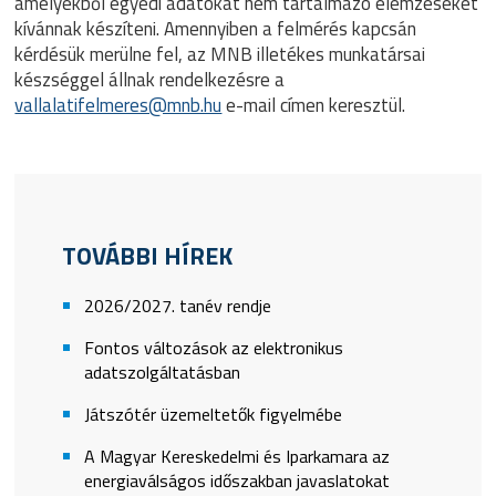
amelyekből egyedi adatokat nem tartalmazó elemzéseket
kívánnak készíteni. Amennyiben a felmérés kapcsán
kérdésük merülne fel, az MNB illetékes munkatársai
készséggel állnak rendelkezésre a
vallalatifelmeres@mnb.hu
e-mail címen keresztül.
TOVÁBBI HÍREK
2026/2027. tanév rendje
Fontos változások az elektronikus
adatszolgáltatásban
Játszótér üzemeltetők figyelmébe
A Magyar Kereskedelmi és Iparkamara az
energiaválságos időszakban javaslatokat