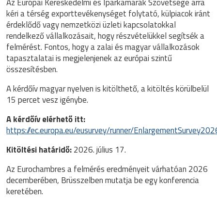
Az Európai Kereskedelmi és Iparkamarák Szövetsége arra
kéri a térség exporttevékenységet folytató, külpiacok iránt
érdeklődő vagy nemzetközi üzleti kapcsolatokkal
rendelkező vállalkozásait, hogy részvételükkel segítsék a
felmérést. Fontos, hogy a zalai és magyar vállalkozások
tapasztalatai is megjelenjenek az európai szintű
összesítésben.
A kérdőív magyar nyelven is kitölthető, a kitöltés körülbelül
15 percet vesz igénybe.
A kérdőív elérhető itt:
https://ec.europa.eu/eusurvey/runner/EnlargementSurvey20
Kitöltési határidő:
2026. július 17.
Az Eurochambres a felmérés eredményeit várhatóan 2026
decemberében, Brüsszelben mutatja be egy konferencia
keretében.