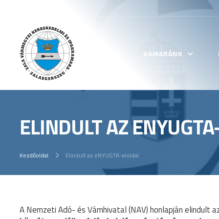
KEZDŐLAP
KAMARÁNK
ELINDULT AZ ENYUGTA
Kezdőoldal
Elindult az eNYUGTA-aloldal
A Nemzeti Adó- és Vámhivatal (NAV) honlapján elindult a