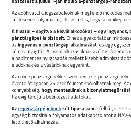
közzétesz
a július 1-jén induló e-pénztárgép-rendszerr
Az adóhivatal a jogszabályoknak megfelelő működés melle
küldésének folyamatát, illetve azt is, hogy semmiképp ne 
A hivatal – segítve a kisvállalkozókat – egy ingyenes,
pénztárgépet is biztosít.
Ehhez a gyakorlatban mindössze
az
ingyenes e-pénztárgép-alkalmazást
, és egy egyszer
kérné a nyugtát. A kisvállalkozásoknak azért is érdemes
a papírmentes nyugtaadás mellett kisebb adminisztráció
eladóknak és a vásárlóknak egyaránt.
Az online pénztárgépekkel szemben az e-pénztárgépeknél 
évente átlagosan 25 ezer forintot spórolhatnak meg. Az
könnyebbség,
hogy mentesülnek a bizonylatmegőrzési 
tíz évig tárolja a beérkezett adatokat.
Az
e-pénztárgépeknek
két típusa van:
a felhő-, illetve
egység biztosítja a folyamatos adatkapcsolatot a NAV-va
letölthető alkalmazás.