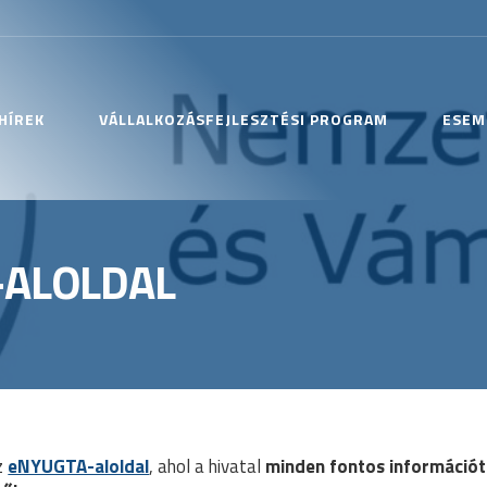
HÍREK
VÁLLALKOZÁSFEJLESZTÉSI PROGRAM
ESEM
-ALOLDAL
z
eNYUGTA-aloldal
, ahol a hivatal
minden fontos információt