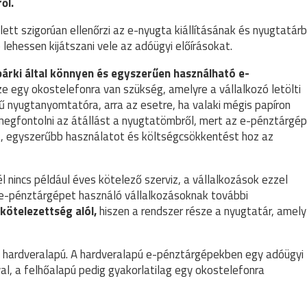
ől.
tt szigorúan ellenőrzi az e-nyugta kiállításának és nyugtatár
lehessen kijátszani vele az adóügyi előírásokat.
 bárki által könnyen és egyszerűen használható e-
 egy okostelefonra van szükség, amelyre a vállalkozó letölti
ű nyugtanyomtatóra, arra az esetre, ha valaki mégis papíron
 megfontolni az átállást a nyugtatömbről, mert az e-pénztárgé
t, egyszerűbb használatot és költségcsökkentést hoz az
nincs például éves kötelező szerviz, a vállalkozások ezzel
 e-pénztárgépet használó vállalkozásoknak további
kötelezettség alól,
hiszen a rendszer része a nyugtatár, amely
 a hardveralapú. A hardveralapú e-pénztárgépekben egy adóügyi
l, a felhőalapú pedig gyakorlatilag egy okostelefonra