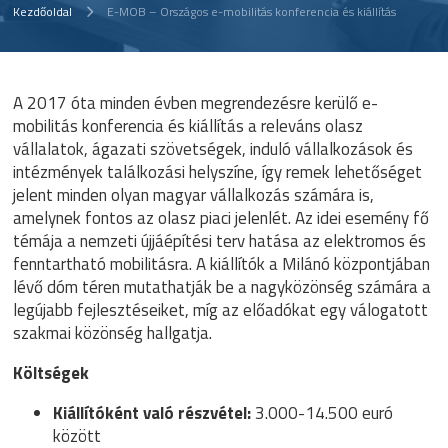
Kezdőoldal
E-MOB – Országos e-mobilitás konferencia és kiállítás
A 2017 óta minden évben megrendezésre kerülő e-
mobilitás konferencia és kiállítás a releváns olasz
vállalatok, ágazati szövetségek, induló vállalkozások és
intézmények találkozási helyszíne, így remek lehetőséget
jelent minden olyan magyar vállalkozás számára is,
amelynek fontos az olasz piaci jelenlét. Az idei esemény fő
témája a nemzeti újjáépítési terv hatása az elektromos és
fenntartható mobilitásra. A kiállítók a Milánó központjában
lévő dóm téren mutathatják be a nagyközönség számára a
legújabb fejlesztéseiket, míg az előadókat egy válogatott
szakmai közönség hallgatja.
Költségek
Kiállítóként való részvétel:
3.000-14.500 euró
között