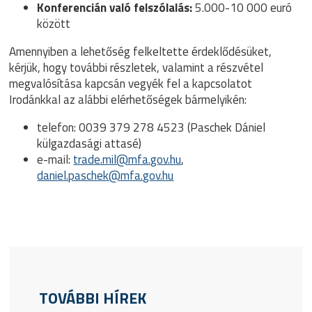
Konferencián való felszólalás:
5.000-10 000 euró
között
Amennyiben a lehetőség felkeltette érdeklődésüket,
kérjük, hogy további részletek, valamint a részvétel
megvalósítása kapcsán vegyék fel a kapcsolatot
Irodánkkal az alábbi elérhetőségek bármelyikén:
telefon: 0039 379 278 4523 (Paschek Dániel
külgazdasági attasé)
e-mail:
trade.mil@mfa.gov.hu
,
daniel.paschek@mfa.gov.hu
TOVÁBBI HÍREK