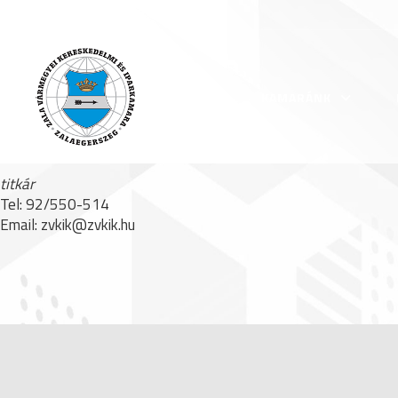
Titkár
KEZDŐLAP
KAMARÁNK
Vörös Anikó
titkár
Tel: 92/550-514
Email: zvkik@zvkik.hu