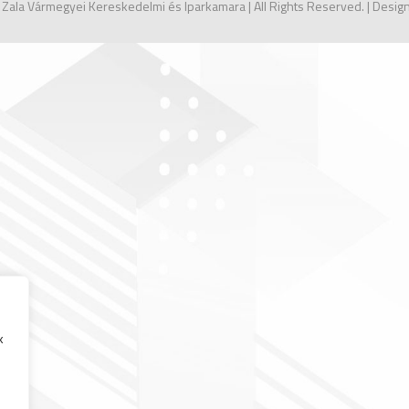
 Zala Vármegyei Kereskedelmi és Iparkamara | All Rights Reserved. | Desi
k