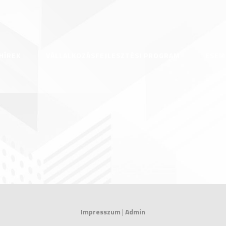
HÍREK
VÁLLALKOZÁSFEJLESZTÉSI PROGRAM
ESEM
Impresszum
|
Admin