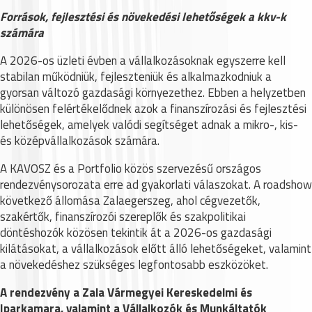
Források, fejlesztési és növekedési lehetőségek a kkv-k
számára
A 2026-os üzleti évben a vállalkozásoknak egyszerre kell
stabilan működniük, fejleszteniük és alkalmazkodniuk a
gyorsan változó gazdasági környezethez. Ebben a helyzetben
különösen felértékelődnek azok a finanszírozási és fejlesztési
lehetőségek, amelyek valódi segítséget adnak a mikro-, kis-
és középvállalkozások számára.
A KAVOSZ és a Portfolio közös szervezésű országos
rendezvénysorozata erre ad gyakorlati válaszokat. A roadshow
következő állomása Zalaegerszeg, ahol cégvezetők,
szakértők, finanszírozói szereplők és szakpolitikai
döntéshozók közösen tekintik át a 2026-os gazdasági
kilátásokat, a vállalkozások előtt álló lehetőségeket, valamint
a növekedéshez szükséges legfontosabb eszközöket.
A rendezvény a Zala Vármegyei Kereskedelmi és
Iparkamara, valamint a Vállalkozók és Munkáltatók