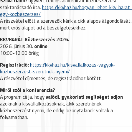
Szilva Gábor
ügyvéd, felelős akkreditált közbeszerzési
szaktanácsadó írta.
https://kkvhaz.hu/hogyan-lehet-kkv-barat-
egy-kozbeszerzes/
A részvétel előtt a szervezők kérik a cikk alapos átgondolását,
mert erős alapot ad a beszélgetésekhez.
KKVBARÁT Közbeszerzés 2026.
2026. június 30.
online
10:00-12:00 óráig
Regisztráció:
https://kkvhaz.hu/kisvallalkozas-vagyok-
kozbeszerzest-szeretnek-nyerni/
A részvétel díjmentes, de regisztrációhoz kötött.
Miről szól a konferencia?
A program célja, hogy
valódi, gyakorlati segítséget adjon
azoknak a kisvállalkozásoknak, akik szeretnének
közbeszerzést nyerni, de eddig bizonytalanok voltak a
folyamatban.