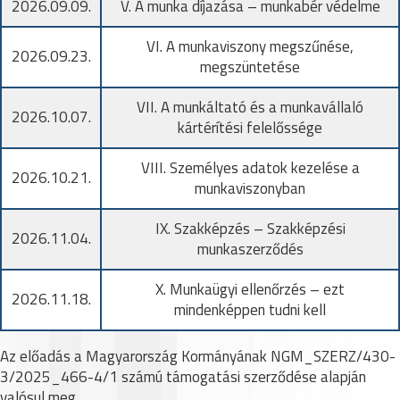
2026.09.09.
V. A munka díjazása – munkabér védelme
VI. A munkaviszony megszűnése,
2026.09.23.
megszüntetése
VII. A munkáltató és a munkavállaló
2026.10.07.
kártérítési felelőssége
VIII. Személyes adatok kezelése a
2026.10.21.
munkaviszonyban
IX. Szakképzés – Szakképzési
2026.11.04.
munkaszerződés
X. Munkaügyi ellenőrzés – ezt
2026.11.18.
mindenképpen tudni kell
Az előadás a Magyarország Kormányának NGM_SZERZ/430-
3/2025_466-4/1 számú támogatási szerződése alapján
valósul meg.