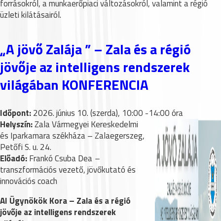
forrásokról, a munkaerőpiaci változásokról, valamint a régió
üzleti kilátásairól.
„A jövő Zalája ” – Zala és a régió
jövője az intelligens rendszerek
világában KONFERENCIA
Időpont:
2026. június 10. (szerda), 10:00 -14:00 óra
Helyszín:
Zala Vármegyei Kereskedelmi
és Iparkamara székháza – Zalaegerszeg,
Petőfi S. u. 24.
Előadó:
Frankó Csuba Dea
–
transzformációs vezető, jövőkutató és
innovációs coach
AI Ügynökök Kora – Zala és a régió
jövője az intelligens rendszerek