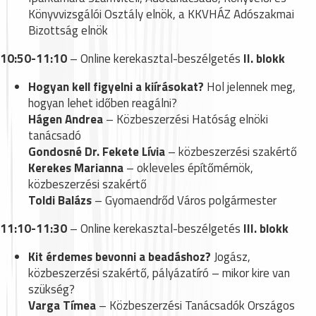
Könyvvizsgálói Osztály elnök, a KKVHÁZ Adószakmai
Bizottság elnök
10:50-11:10
– Online kerekasztal-beszélgetés
II. blokk
Hogyan kell figyelni a kiírásokat?
Hol jelennek meg,
hogyan lehet időben reagálni?
Hágen Andrea
– Közbeszerzési Hatóság elnöki
tanácsadó
Gondosné Dr. Fekete Lívia
– közbeszerzési szakértő
Kerekes Marianna
– okleveles építőmérnök,
közbeszerzési szakértő
Toldi Balázs
– Gyomaendrőd Város polgármester
11:10-11:30
– Online kerekasztal-beszélgetés
III. blokk
Kit érdemes bevonni a beadáshoz?
Jogász,
közbeszerzési szakértő, pályázatíró – mikor kire van
szükség?
Varga Tímea
– Közbeszerzési Tanácsadók Országos