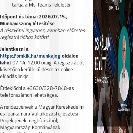
tartja a Ms Teams felületén
Időpont és téma: 2026.07.15.,
Munkaviszony létesítése
A részvétel ingyenes, azonban előzetes
regisztrációhoz kötött!
Jelentkezni a
https://bmkik.hu/munkajog
oldalon
lehet
07.14. 12.00 óráig. A regisztrációt
követően kerül kiküldésre az online
előadás linkje.
Érdeklődni a +3630/328-7848-as
telefonszámon lehetséges.
A rendezvények a Magyar Kereskedelmi
és Iparkamara Vállalkozásfejlesztési
Projektjének megbízásából,
Magyarország Kormányának