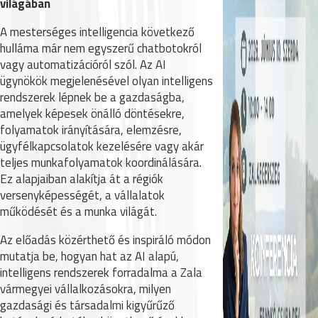
világában
A mesterséges intelligencia következő
hulláma már nem egyszerű chatbotokról
vagy automatizációról szól. Az AI
ügynökök megjelenésével olyan intelligens
rendszerek lépnek be a gazdaságba,
amelyek képesek önálló döntésekre,
folyamatok irányítására, elemzésre,
ügyfélkapcsolatok kezelésére vagy akár
teljes munkafolyamatok koordinálására.
Ez alapjaiban alakítja át a régiók
versenyképességét, a vállalatok
működését és a munka világát.
Az előadás közérthető és inspiráló módon
mutatja be, hogyan hat az AI alapú,
intelligens rendszerek forradalma a Zala
vármegyei vállalkozásokra, milyen
gazdasági és társadalmi kigyűrűző