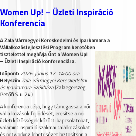
Women Up! – Üzleti Inspiráció
Konferencia
A Zala Vármegyei Kereskedelmi és Iparkamara a
Vállalkozásfejlesztési Program keretében
tisztelette
l meghívja Önt a Women Up!
– Üzleti Inspiráció konferenciára.
Időpont:
2026. június 17. 14:00 óra
Helyszín:
Zala Vármegyei Kereskedelmi
és Iparkamara Székháza
(Zalaegerszeg,
Petőfi S. u. 24.)
A konferencia célja, hogy támogassa a női
vállalkozások fejlődését, erősítse a női
üzleti közösségek közötti kapcsolatokat,
valamint inspiráló szakmai találkozásokat
és networking lehetőséget biztosítson a