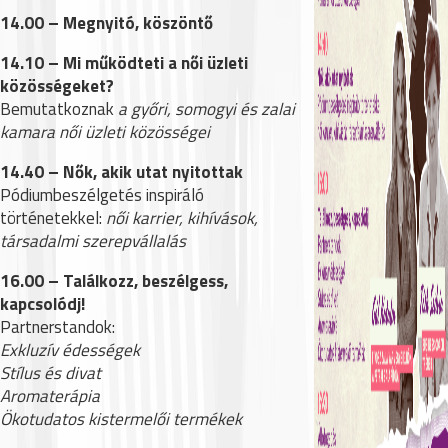
14.00 – Megnyitó, köszöntő
14.10 – Mi működteti a női üzleti
közösségeket?
Bemutatkoznak
a győri, somogyi és zalai
kamara női üzleti közösségei
14.40 – Nők, akik utat nyitottak
Pódiumbeszélgetés inspiráló
történetekkel:
női karrier, kihívások,
társadalmi szerepvállalás
16.00 – Találkozz, beszélgess,
kapcsolódj!
Partnerstandok:
Exkluzív édességek
Stílus és divat
Aromaterápia
Ökotudatos kistermelői termékek