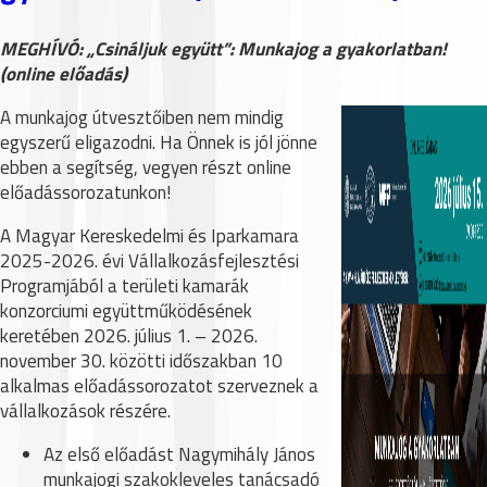
MEGHÍVÓ: „Csináljuk együtt”: Munkajog a gyakorlatban!
(online előadás)
A munkajog útvesztőiben nem mindig
egyszerű eligazodni. Ha Önnek is jól jönne
ebben a segítség, vegyen részt online
előadássorozatunkon!
A Magyar Kereskedelmi és Iparkamara
2025-2026. évi Vállalkozásfejlesztési
Programjából a területi kamarák
konzorciumi együttműködésének
keretében 2026. július 1. – 2026.
november 30. közötti időszakban 10
alkalmas előadássorozatot szerveznek a
vállalkozások részére.
Az első előadást Nagymihály János
munkajogi szakokleveles tanácsadó