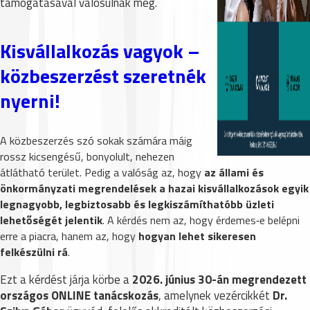
támogatásával valósulnak meg.
Kisvállalkozás vagyok –
közbeszerzést szeretnék
nyerni!
A közbeszerzés szó sokak számára máig
rossz kicsengésű, bonyolult, nehezen
átlátható terület. Pedig a valóság az, hogy
az állami és
önkormányzati megrendelések a hazai kisvállalkozások egyik
legnagyobb, legbiztosabb és legkiszámíthatóbb üzleti
lehetőségét jelentik
. A kérdés nem az, hogy érdemes‑e belépni
erre a piacra, hanem az, hogy
hogyan lehet sikeresen
felkészülni rá
.
Ezt a kérdést járja körbe a
2026. június 30-án megrendezett
országos ONLINE tanácskozás
, amelynek vezércikkét
Dr.