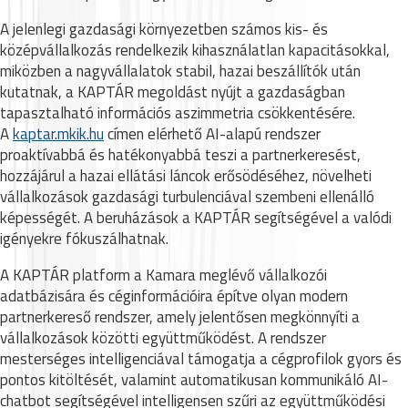
A jelenlegi gazdasági környezetben számos kis- és
középvállalkozás rendelkezik kihasználatlan kapacitásokkal,
miközben a nagyvállalatok stabil, hazai beszállítók után
kutatnak, a KAPTÁR megoldást nyújt a gazdaságban
tapasztalható információs aszimmetria csökkentésére.
A
kaptar.mkik.hu
címen elérhető AI-alapú rendszer
proaktívabbá és hatékonyabbá teszi a partnerkeresést,
hozzájárul a hazai ellátási láncok erősödéséhez, növelheti
vállalkozások gazdasági turbulenciával szembeni ellenálló
képességét. A beruházások a KAPTÁR segítségével a valódi
igényekre fókuszálhatnak.
A KAPTÁR platform a Kamara meglévő vállalkozói
adatbázisára és céginformációira építve olyan modern
partnerkereső rendszer, amely jelentősen megkönnyíti a
vállalkozások közötti együttműködést. A rendszer
mesterséges intelligenciával támogatja a cégprofilok gyors és
pontos kitöltését, valamint automatikusan kommunikáló AI-
chatbot segítségével intelligensen szűri az együttműködési