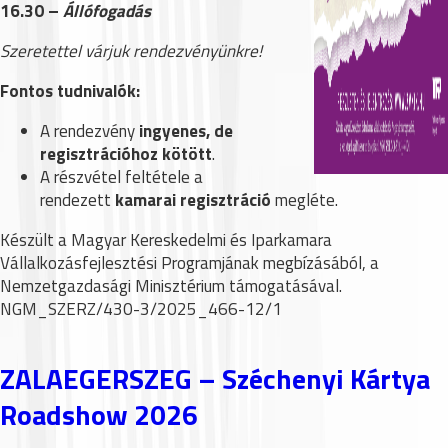
16.30 –
Állófogadás
Szeretettel várjuk rendezvényünkre!
Fontos tudnivalók:
A rendezvény
ingyenes, de
regisztrációhoz kötött
.
A részvétel feltétele a
rendezett
kamarai regisztráció
megléte.
Készült a Magyar Kereskedelmi és Iparkamara
Vállalkozásfejlesztési Programjának megbízásából,
a
Nemzetgazdasági Minisztérium támogatásával.
NGM_SZERZ/430-3/2025_466-12/1
ZALAEGERSZEG – Széchenyi Kártya
Roadshow 2026