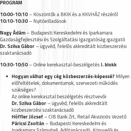
PROGRAM
10:00-10:10
– Köszöntők a BKIK és a KKVHÁZ részéről
10:10-10:30
– Nyitóelőadások
Nagy Ádám
– Budapesti Kereskedelmi és Iparkamara
Gazdaságfejlesztési és Szolgáltatási Igazgatóság igazgató
Dr. Szilva Gábor
– ügyvéd, felelős akkreditált közbeszerzési
szaktanácsadó
10:30-10:50
– Online kerekasztal-beszélgetés
I. blokk
Hogyan válhat egy cég közbeszerzés‑képessé?
Milyen
előfeltételek, dokumentumok, szervezeti működés
szükséges?
Az online kerekasztal beszélgetés résztvevői:
Dr. Szilva Gábor
– ügyvéd, felelős akkreditált
közbeszerzési szaktanácsadó
Höffler József
– CIB Bank Zrt, Retail Akviziciós Vezető
Páricsi Zsoltán
– Budapesti Kereskedelmi és
Iparkamara Számviteli, Adótanácsadó, Könyvelői és