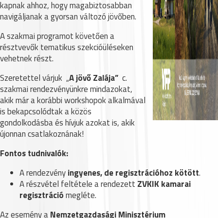
kapnak ahhoz, hogy magabiztosabban
navigáljanak a gyorsan változó jövőben.
A szakmai programot követően a
résztvevők tematikus szekcióüléseken
vehetnek részt.
Szeretettel várjuk „
A jövő Zalája”
c.
szakmai rendezvényünkre mindazokat,
akik már a korábbi workshopok alkalmával
is bekapcsolódtak a közös
gondolkodásba és hívjuk azokat is, akik
újonnan csatlakoznának!
Fontos tudnivalók:
A rendezvény
ingyenes, de regisztrációhoz kötött
.
A részvétel feltétele a rendezett
ZVKIK kamarai
regisztráció
megléte.
Az esemény a
Nemzetgazdasági Minisztérium