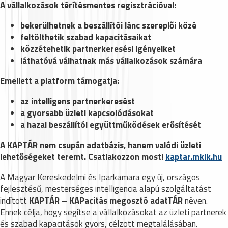
A vállalkozások térítésmentes regisztrációval:
bekerülhetnek a beszállítói lánc szereplői közé
feltölthetik szabad kapacitásaikat
közzétehetik partnerkeresési igényeiket
láthatóvá válhatnak más vállalkozások számára
Emellett a platform támogatja:
az intelligens partnerkeresést
a gyorsabb üzleti kapcsolódásokat
a hazai beszállítói együttműködések erősítését
A KAPTÁR nem csupán adatbázis, hanem valódi üzleti
lehetőségeket teremt. Csatlakozzon most!
kaptar.mkik.hu
A Magyar Kereskedelmi és Iparkamara egy új, országos
fejlesztésű, mesterséges intelligencia alapú szolgáltatást
indított
KAPTÁR – KAPacitás megosztó adatTÁR
néven.
Ennek célja, hogy segítse a vállalkozásokat az üzleti partnerek
és szabad kapacitások gyors, célzott megtalálásában.