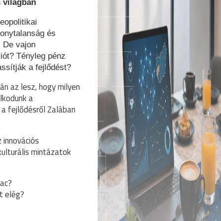
 világban
eopolitikai
zonytalanság és
. De vajon
iót? Tényleg pénz
ssítják a fejlődést?
n az lesz, hogy milyen
lkodunk a
 a fejlődésről Zalában
 innovációs
ulturális mintázatok
iac?
t elég?