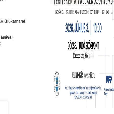
 ZVKIK kamarai
ásával
,
.