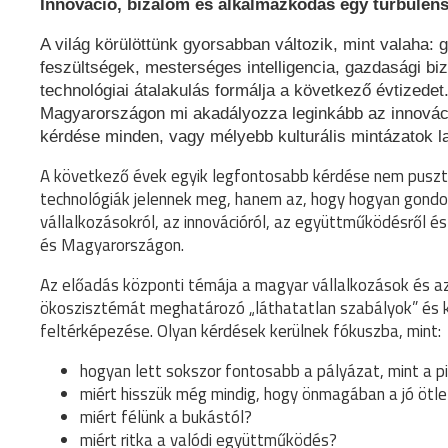
Innováció, bizalom és alkalmazkodás egy turbulens
A világ körülöttünk gyorsabban változik, mint valaha: g
feszültségek, mesterséges intelligencia, gazdasági bi
technológiai átalakulás formálja a következő évtizedet
Magyarországon mi akadályozza leginkább az innovác
kérdése minden, vagy mélyebb kulturális mintázatok la
A következő évek egyik legfontosabb kérdése nem pusztá
technológiák jelennek meg, hanem az, hogy hogyan gondo
vállalkozásokról, az innovációról, az együttműködésről és
és Magyarországon.
Az előadás központi témája a magyar vállalkozások és az
ökoszisztémát meghatározó „láthatatlan szabályok” és k
feltérképezése. Olyan kérdések kerülnek fókuszba, mint:
hogyan lett sokszor fontosabb a pályázat, mint a p
miért hisszük még mindig, hogy önmagában a jó ötle
miért félünk a bukástól?
miért ritka a valódi együttműködés?