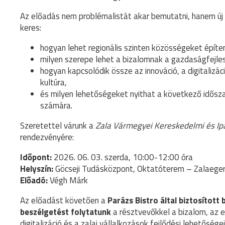
Az előadás nem problémalistát akar bemutatni, hanem új
keres:
hogyan lehet regionális szinten közösségeket építen
milyen szerepe lehet a bizalomnak a gazdaságfejle
hogyan kapcsolódik össze az innováció, a digitalizáci
kultúra,
és milyen lehetőségeket nyithat a következő idősza
számára.
Szeretettel várunk a
Zala Vármegyei Kereskedelmi és I
rendezvényére:
Időpont:
2026. 06. 03. szerda, 10:00-12:00 óra
Helyszín:
Göcseji Tudásközpont, Oktatóterem – Zalaegers
Előadó:
Végh Márk
Az előadást követően a
Parázs Bistro által biztosított 
beszélgetést folytatunk
a résztvevőkkel a bizalom, az
digitalizáció és a zalai vállalkozások fejlődési lehetőségei