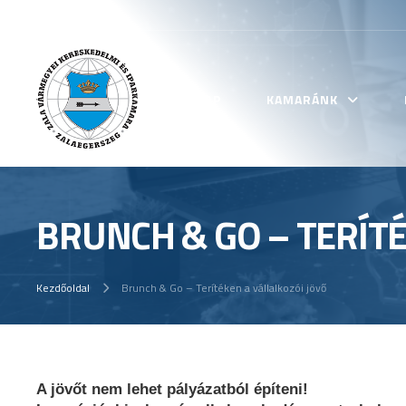
KEZDŐLAP
KAMARÁNK
BRUNCH & GO – TERÍTÉ
Kezdőoldal
Brunch & Go – Terítéken a vállalkozói jövő
A jövőt nem lehet pályázatból építeni!