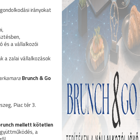
 gondolkodási irányokat
i,
sztésben,
ó és a vállalkozói
k a zalai vállalkozások
parkamara
Brunch & Go
zeg, Piac tér 3.
brunch mellett kötetlen
 együttműködés, a
ről.