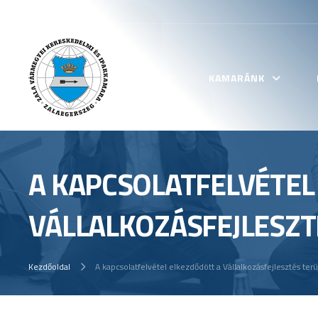
KEZDŐLAP
KAMARÁNK
A KAPCSOLATFELVÉTEL
VÁLLALKOZÁSFEJLESZT
Kezdőoldal
A kapcsolatfelvétel elkezdődött a Vállalkozásfejlesztés terü