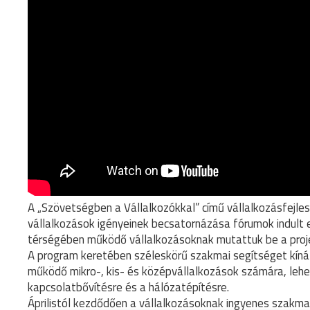
A „Szövetségben a Vállalkozókkal” című vállalkozásfejle
vállalkozások igényeinek becsatornázása fórumok indult e
térségében működő vállalkozásoknak mutattuk be a proje
A program keretében széleskörű szakmai segítséget kíná
működő mikro-, kis- és középvállalkozások számára, lehe
kapcsolatbővítésre és a hálózatépítésre.
Áprilistól kezdődően a vállalkozásoknak ingyenes szakma