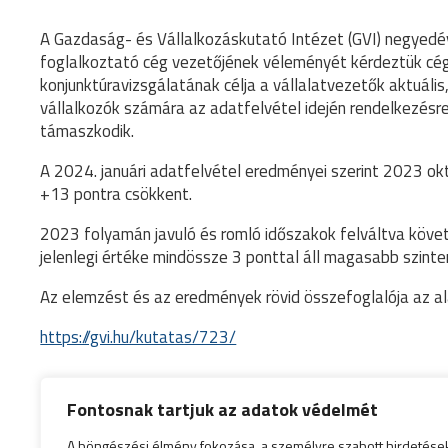
A Gazdaság- és Vállalkozáskutató Intézet (GVI) negyedé
foglalkoztató cég vezetőjének véleményét kérdeztük cégük
konjunktúravizsgálatának célja a vállalatvezetők aktuális
vállalkozók számára az adatfelvétel idején rendelkezésre
támaszkodik.
A 2024. januári adatfelvétel eredményei szerint 2023 
+13 pontra csökkent.
2023 folyamán javuló és romló időszakok felváltva köv
jelenlegi értéke mindössze 3 ponttal áll magasabb szinte
Az elemzést és az eredmények rövid összefoglalója az alá
https://gvi.hu/kutatas/723/
Fontosnak tartjuk az adatok védelmét
A böngészési élmény fokozása, a személyre szabott hirdetése