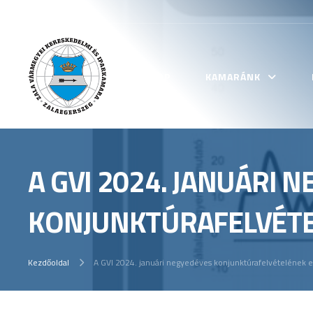
KEZDŐLAP
KAMARÁNK
A GVI 2024. JANUÁRI 
KONJUNKTÚRAFELVÉTE
Kezdőoldal
A GVI 2024. januári negyedéves konjunktúrafelvételének