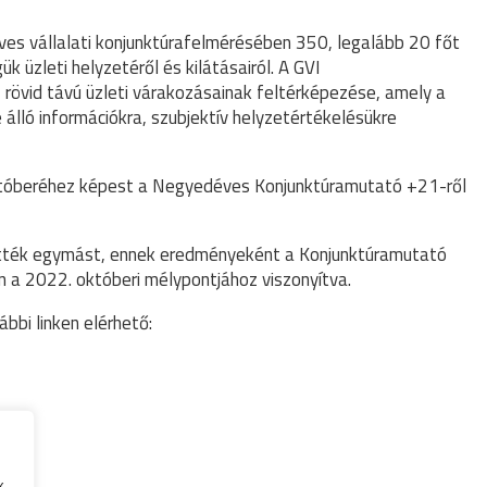
ves vállalati konjunktúrafelmérésében 350, legalább 20 főt
 üzleti helyzetéről és kilátásairól. A GVI
, rövid távú üzleti várakozásainak feltérképezése, amely a
 álló információkra, szubjektív helyzetértékelésükre
októberéhez képest a Negyedéves Konjunktúramutató +21-ről
ették egymást, ennek eredményeként a Konjunktúramutató
n a 2022. októberi mélypontjához viszonyítva.
bbi linken elérhető:
k