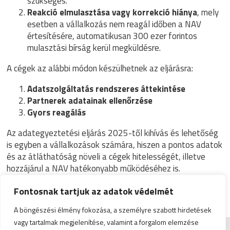
szükséges.
Reakció elmulasztása vagy korrekció hiánya
, mely
esetben a vállalkozás nem reagál időben a NAV
értesítésére, automatikusan 300 ezer forintos
mulasztási bírság kerül megküldésre.
A cégek az alábbi módon készülhetnek az eljárásra:
Adatszolgáltatás rendszeres áttekintése
Partnerek adatainak ellenőrzése
Gyors reagálás
Az adategyeztetési eljárás 2025-től kihívás és lehetőség
is egyben a vállalkozások számára, hiszen a pontos adatok
és az átláthatóság növeli a cégek hitelességét, illetve
hozzájárul a NAV hatékonyabb működéséhez is.
Részletes beszámolót az adategyeztetési eljárásról
ide
Fontosnak tartjuk az adatok védelmét
kattintva
olvasható.
A böngészési élmény fokozása, a személyre szabott hirdetések
vagy tartalmak megjelenítése, valamint a forgalom elemzése