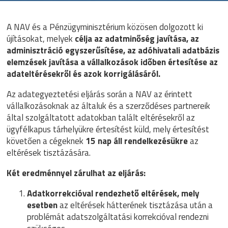
A NAV és a Pénzügyminisztérium közösen dolgozott ki
újításokat, melyek
célja az adatminőség javítása, az
adminisztráció egyszerűsítése, az adóhivatali adatbázis
elemzések javítása a vállalkozások időben értesítése az
adateltérésekről és azok korrigálásáról.
Az adategyeztetési eljárás során a NAV az érintett
vállalkozásoknak az általuk és a szerződéses partnereik
által szolgáltatott adatokban talált eltérésekről az
ügyfélkapus tárhelyükre értesítést küld, mely értesítést
követően a cégeknek
15 nap áll rendelkezésükre
az
eltérések tisztázására.
Két eredménnyel zárulhat az eljárás:
Adatkorrekcióval rendezhető eltérések, mely
esetben
az eltérések hátterének tisztázása után a
problémát adatszolgáltatási korrekcióval rendezni