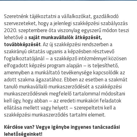
Szeretnénk tájékoztatni a vállalkozókat, gazdálkodó
szervezeteket, hogy a jelenlegi szakképzési szabályozás
2020. szeptembere óta viszonylag egyszerű módon teszi
lehetővé a
saját munkavállalók átképzését,
továbbképzését
. Az új szakképzési rendszerben a
szakirányú oktatás ugyanis a képzésben résztvevő
foglalkoztatójánál – a szakképző intézménnyel közösen
elfogadott képzési program alapján – is teljesíthető,
amennyiben a munkáltató tevékenysége kapcsolódik az
adott szakma ágazatához. Ebben az esetben a szakmát
tanuló munkavállaló munkaszerződését a szakképzési
munkaszerződésnek megfelelő tartalommal módosítani
kell úgy, hogy abban – az eredeti munkaköri feladatok
ellátása mellett vagy helyett – szerepeltetni kell a
szakképzési munkaszerződés tartalmi elemeit.
Kérdése van? Vegye igénybe ingyenes tanácsadási
lehetőségeinket!