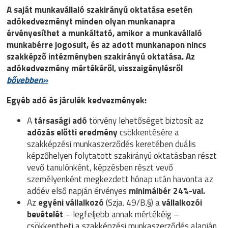
A saját munkavállaló szakirányú oktatása esetén
adókedvezményt minden olyan munkanapra
érvényesíthet a munkáltató, amikor a munkavállaló
munkabérre jogosult, és az adott munkanapon nincs
szakképző intézményben szakirányú oktatása. Az
adókedvezmény mértékéről, visszaigénylésről
bővebben»
Egyéb adó és járulék kedvezmények:
A
társasági adó
törvény lehetőséget biztosít az
adózás előtti eredmény
csökkentésére a
szakképzési munkaszerződés keretében duális
képzőhelyen folytatott szakirányú oktatásban részt
vevő tanulónként, képzésben részt vevő
személyenként megkezdett hónap után havonta az
adóév első napján érvényes
minimálbér 24%-val.
Az
egyéni vállalkozó
(Szja. 49/B.§) a
vállalkozói
bevételét
– legfeljebb annak mértékéig –
csökkentheti a szakképzési munkaszerződés alapján,