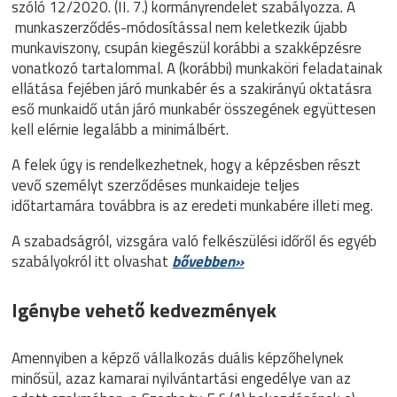
szóló 12/2020. (II. 7.) kormányrendelet szabályozza. A
munkaszerződés-módosítással nem keletkezik újabb
munkaviszony, csupán kiegészül korábbi a szakképzésre
vonatkozó tartalommal. A (korábbi) munkaköri feladatainak
ellátása fejében járó munkabér és a szakirányú oktatásra
eső munkaidő után járó munkabér összegének együttesen
kell elérnie legalább a minimálbért.
A felek úgy is rendelkezhetnek, hogy a képzésben részt
vevő személyt szerződéses munkaideje teljes
időtartamára továbbra is az eredeti munkabére illeti meg.
A szabadságról, vizsgára való felkészülési időről és egyéb
szabályokról itt olvashat
bővebben»
Igénybe vehető kedvezmények
Amennyiben a képző vállalkozás duális képzőhelynek
minősül, azaz kamarai nyilvántartási engedélye van az