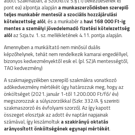
adott szakmában, a Szocho.tv. 5.§ (1) bekezdésének e)
pont ea) alpontja alapján
a munkaszerződésben szereplő
teljes munkabér mentesül a szociális hozzájárulási
kötelezettség alól
, és a munkabér a
havi 168 000 Ft-ig
mentes a személyi jövedelemadó fizetési kötelezettség
alól
az Szja.tv. 1. sz. mellékletének 4.11. pontja alapján.
Amennyiben a munkáltató nem minősül duális
képzőhelynek, tehát nem rendelkezik kamarai engedéllyel,
bizonyos kedvezményektől esik el. (pl. SZJA mentességtől,
TAO kedvezmény)
A szakmajegyzékben szereplő szakmákra vonatkozó
adókedvezmény mértékét úgy határozzuk meg, hogy az
önköltséget (2021. január 1-től 1.200.000 Ft/fő/ év)
megszorozzuk a súlyszorzókkal (Szkr. 332/A. § szerinti
szakmaszorzó és évfolyami szorzó). Az így kapott
összeget elosztjuk az adott év naptári napjainak
számával, így kiszámoltuk
a szakirányú oktatás
arányosított önköltségének egynapi mértékét
.