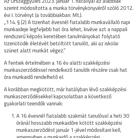
Az Országgyűlés 2023. január 1. hatállyal az alábbiak
szerint módosította a munka törvénykönyvéről szóló 2012.
évi I. törvényt (a továbbiakban: Mt.).
„114. § (2) A tizenhat évesnél fiatalabb munkavállaló napi
munkaideje legfeljebb hat óra lehet, kivéve azt a nappali
rendszerű képzés keretében tanulmányokat folytató
tizenötödik életévét betöltött tanulót, aki az iskolai
szünet alatt munkát végez.”
A fentiek értelmében a 16 év alatti szakképzési
munkaszerződéssel rendelkező tanulók részére csak hat
óra munkaidő rendelhető el.
A korábban megkötött, már hatályban lévő szakképzési
munkaszerződésekkel kapcsolatban a következő
gyakorlati teendők vannak:
A 16 évesnél fiatalabb szakmát tanulóval a heti 30
óránál hosszabb munkaidőre kötött szakképzési
munkaszerződést január 1-jével módosítani kell,
amennyiben a munkaidő a szakképzési