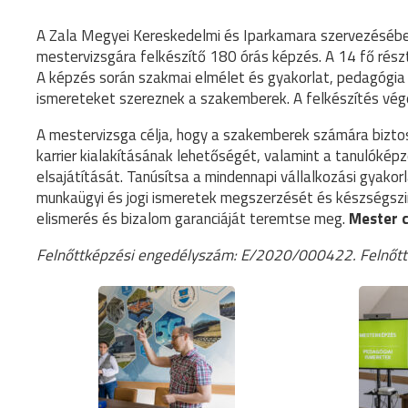
A Zala Megyei Kereskedelmi és Iparkamara szervezésébe
mestervizsgára felkészítő 180 órás képzés. A 14 fő ré
A képzés során szakmai elmélet és gyakorlat, pedagógia 
ismereteket szereznek a szakemberek. A felkészítés vég
A mestervizsga célja, hogy a szakemberek számára biztosí
karrier kialakításának lehetőségét, valamint a tanulóké
elsajátítását. Tanúsítsa a mindennapi vállalkozási gyako
munkaügyi és jogi ismeretek megszerzését és készségszin
elismerés és bizalom garanciáját teremtse meg.
Mester c
Felnőttképzési engedélyszám: E/2020/000422. Felnőtt