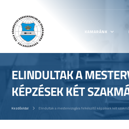
KEZDŐLAP
KAMARÁNK
ELINDULTAK A MESTER
KÉPZÉSEK KÉT SZAKM
Kezdőoldal
Elindultak a mestervizsgára felkészítő képzések két szakm