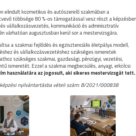
n elindult kozmetikus és autószerelő szakmában a
sztvevő többsége 80 %-os támogatással vesz részt a képzésben
és vállalkozásvezetés, kommunikáció és adminisztratív
én várhatóan augusztusban kerül sor a mestervizsgára.
tsa a szakmai fejlődés és egzisztenciális életpálya modell,
pzéshez és vállalkozásvezetéshez szükséges ismeretek
rlathoz szükséges szakmai, gazdasági, pénzügyi, vezetési,
tű ismeretét. Ezzel a szakmai megbecsülés, anyagi, erkölcsi
ím használatára az jogosult, aki sikeres mestervizsgát tett.
képzési nyilvántartásba vételi szám: B/2021/000838